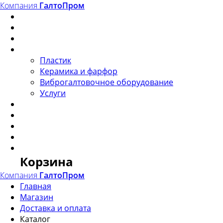
Перейти
Компания
ГалтоПром
к
Главная
контенту
Магазин
Доставка и оплата
Каталог
Пластик
Керамика и фарфор
Виброгалтовочное оборудование
Услуги
Сертификация
Полезные статьи
О компании
Контакты
Корзина
Корзина
Компания
ГалтоПром
Главная
Магазин
Доставка и оплата
Каталог